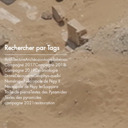
Rechercher par Tags
Architecture
Archéozoologie
Béhénou
Campagne 2017
Campagne 2018
Campagne 2019
Céramologie
Drone
Découverte
Géophysique
Ibi
Numérique
Nécropole de Pépy II
Nécropole de Pépy Ier
Saqqara
Taille de pierre
Textes des Pyramides
Textes des pyramides
campagne 2021
restauration