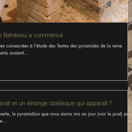
ine Béhénou a commencé
es consacrées à l’étude des Textes des pyramides de la reine
ents avaient...
raît et un étrange obélisque qui apparaît ?
rte, le pyramidion que nous avons mis au jour (voir le post) pos
e...