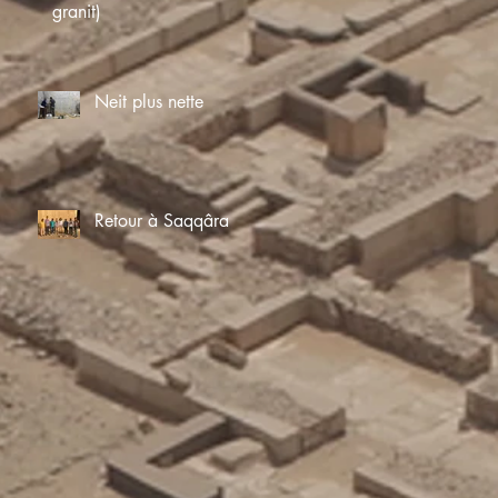
granit)
Neit plus nette
Retour à Saqqâra