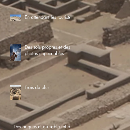
En attendant les touristes
Des sols propres et des
photos impeccables
Trois de plus
Des briques et du sable (et du