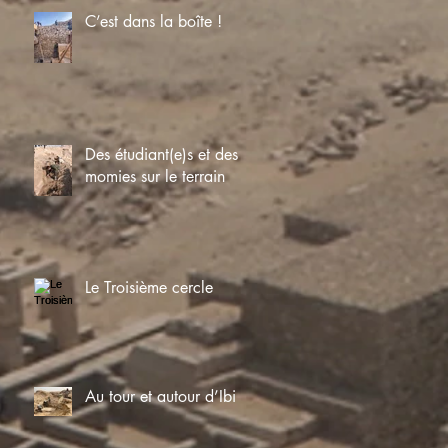
C’est dans la boîte !
Des étudiant(e)s et des
momies sur le terrain
Le Troisième cercle
Au tour et autour d’Ibi