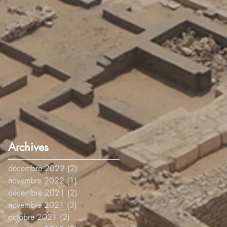
Archives
décembre 2022
(2)
2 posts
novembre 2022
(1)
1 post
décembre 2021
(2)
2 posts
e
novembre 2021
(3)
3 posts
octobre 2021
(2)
2 posts